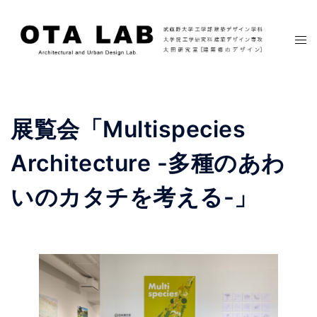
コ
ン
ト
テ
グ
ン
ル
ツ
メ
へ
ニ
展覧会「Multispecies
ス
ュ
キ
ー
Architecture -多種のあわ
ッ
プ
いのカタチを考える-」