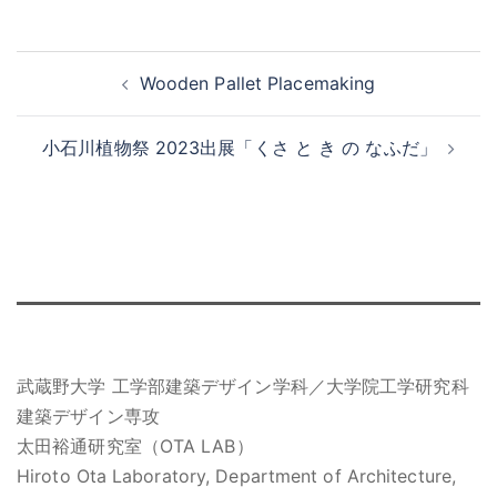
投
Wooden Pallet Placemaking
稿
ナ
小石川植物祭 2023出展「くさ と き の なふだ」
ビ
ゲ
ー
シ
ョ
ン
武蔵野大学 工学部建築デザイン学科／大学院工学研究科
建築デザイン専攻
太田裕通研究室（OTA LAB）
Hiroto Ota Laboratory, Department of Architecture,