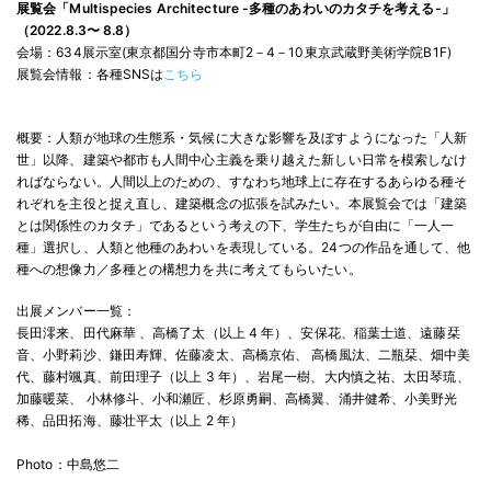
展覧会「Multispecies Architecture -多種のあわいのカタチを考える-」
（2022.8.3〜 8.8）
会場：634展示室(東京都国分寺市本町2－4－10東京武蔵野美術学院B1F)
展覧会情報：各種SNSは
こちら
概要：人類が地球の生態系・気候に大きな影響を及ぼすようになった「人新
世」以降、建築や都市も人間中心主義を乗り越えた新しい日常を模索しなけ
ればならない。人間以上のための、すなわち地球上に存在するあらゆる種そ
れぞれを主役と捉え直し、建築概念の拡張を試みたい。本展覧会では「建築
とは関係性のカタチ」であるという考えの下、学生たちが自由に「一人一
種」選択し、人類と他種のあわいを表現している。24つの作品を通して、他
種への想像力／多種との構想力を共に考えてもらいたい。
出展メンバー一覧：
長田澪来、田代麻華 、高橋了太（以上 4 年）、安保花、稲葉士道、遠藤栞
音、小野莉沙、鎌田寿輝、佐藤凌太、高橋京佑、 高橋風汰、二瓶栞、畑中美
代、藤村颯真、前田理子（以上 3 年）、岩尾一樹、大内慎之祐、太田琴琉、
加藤暖菜、 小林修斗、小和瀬匠、杉原勇嗣、高橋翼、涌井健希、小美野光
稀、品田拓海、藤壮平太（以上 2 年）
Photo：中島悠二