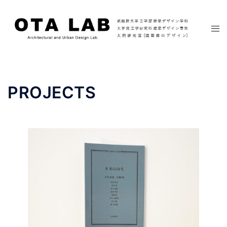
コ
ン
ト
テ
グ
ン
ル
ツ
メ
へ
ニ
PROJECTS
ス
ュ
キ
ー
ッ
プ