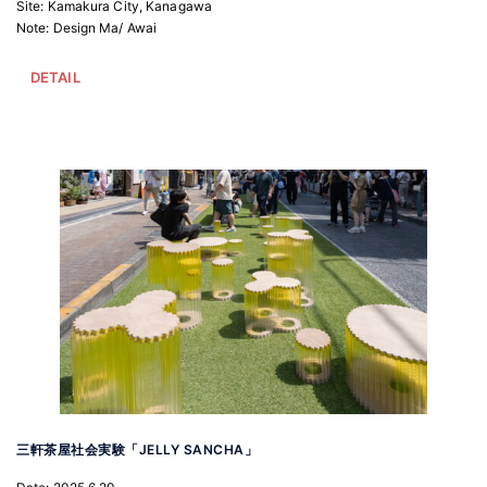
Site: Kamakura City, Kanagawa
Note: Design Ma/ Awai
DETAIL
三軒茶屋社会実験「JELLY SANCHA」